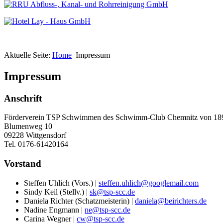
Aktuelle Seite:
Home
Impressum
Impressum
Anschrift
Förderverein TSP Schwimmen des Schwimm-Club Chemnitz von 189
Blumenweg 10
09228 Wittgensdorf
Tel. 0176-61420164
Vorstand
Steffen Uhlich (Vors.) |
steffen.uhlich@googlemail.com
Sindy Keil (Stellv.) |
sk@tsp-scc.de
Daniela Richter (Schatzmeisterin) |
daniela@beirichters.de
Nadine Engmann |
ne@tsp-scc.de
Carina Wegner |
cw@tsp-scc.de