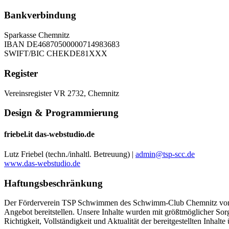
Bankverbindung
Sparkasse Chemnitz
IBAN DE46870500000714983683
SWIFT/BIC CHEKDE81XXX
Register
Vereinsregister VR 2732, Chemnitz
Design & Programmierung
friebel.it das-webstudio.de
Lutz Friebel (techn./inhaltl. Betreuung) |
admin@tsp-scc.de
www.das-webstudio.de
Haftungsbeschränkung
Der Förderverein TSP Schwimmen des Schwimm-Club Chemnitz von 1892
Angebot bereitstellen. Unsere Inhalte wurden mit größtmöglicher Sorgf
Richtigkeit, Vollständigkeit und Aktualität der bereitgestellten Inhal